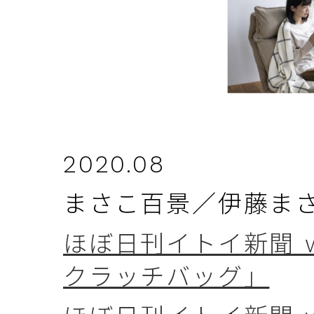
2020.08
まさこ百景／伊藤ま
ほぼ日刊イトイ新聞 w
クラッチバッグ」