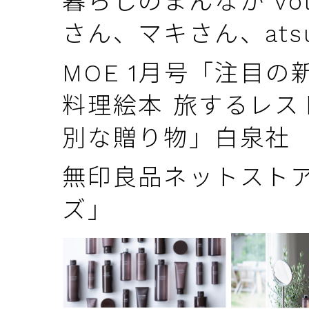
暮らしのまんなか vo
さん、マキさん、ats
MOE 1月号「注目
料理絵本 旅するレス
別な贈り物」白泉社
無印良品ネットスト
ズ」