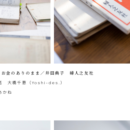
しとお金のありのまま／井田典子 婦人之友社
 大橋千恵（Yoshi-des.）
かね