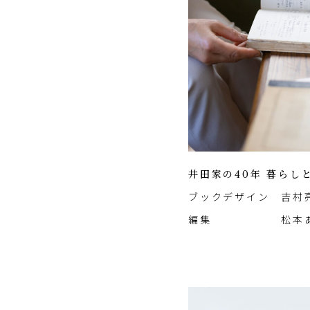
井田家の40年 暮ら
ブック
デザイン 吉村亮
編集 松本あ